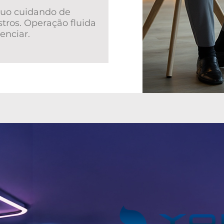
nuo cuidando de
stros. Operação fluida
enciar.