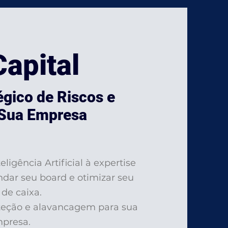
apital
égico de Riscos e
 Sua Empresa
ligência Artificial à expertise
ndar seu board e otimizar seu
 de caixa.
oteção e alavancagem para sua
presa.