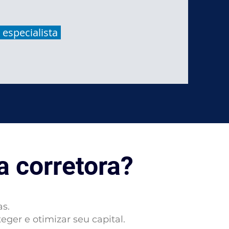
 especialista
a corretora?
as.
ger e otimizar seu capital.