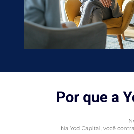
Por que a Y
No
Na Yod Capital, você contr