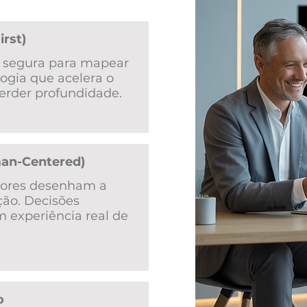
irst)
e segura para mapear
ologia que acelera o
perder profundidade.
man-Centered)
niores desenham a
ção. Decisões
 experiência real de
o